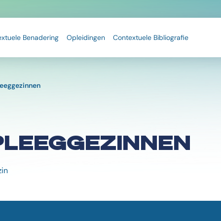
extuele Benadering
Opleidingen
Contextuele Bibliografie
pleeggezinnen
 PLEEGGEZINNEN
zin