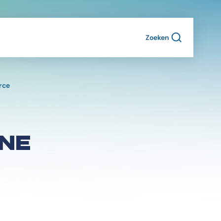
Zoeken
rce
NE