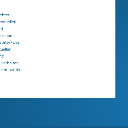
chtet
extuellen
nd
r einem
bility) des
uellen
ng
 verhalten
icht auf die